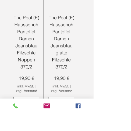
The Pool (E)
The Pool (E)
Hausschuh
Hausschuh
Pantoffel
Pantoffel
Damen
Damen
Jeansblau
Jeansblau
Filzsohle
glatte
Noppen
Filzsohle
370/2
370/2
Preis
Preis
19,90 €
19,90 €
inkl. MwSt.
|
inkl. MwSt.
|
zzgl. Versand
zzgl. Versand
In den
In den
Warenkorb
Warenkorb