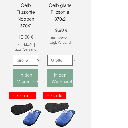
Gelb
Gelb glatte
Filzsohle
Filzsohle
Noppen
370/2
370/2
Preis
19,90 €
Preis
19,90 €
inkl. MwSt.
|
zzgl. Versand
inkl. MwSt.
|
zzgl. Versand
In den
In den
Warenkorb
Warenkorb
Filzsohle mit Noppen
Filzsohle