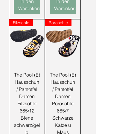
In den
In den
Warenkorb
Warenkorb
Filzsohle
Porosohle
The Pool (E)
The Pool (E)
Hausschuh
Hausschuh
/ Pantoffel
/ Pantoffel
Damen
Damen
Filzsohle
Porosohle
665/12
665/7
Biene
Schwarze
schwarz/gel
Katze u
b
Maus