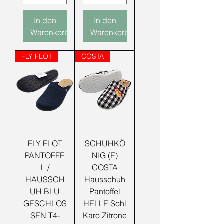
In den
In den
Warenkorb
Warenkorb
FLY FLOT
COSTA
FLY FLOT
SCHUHKÖ
PANTOFFE
NIG (E)
L /
COSTA
HAUSSCH
Hausschuh
UH BLU
Pantoffel
GESCHLOS
HELLE Sohl
SEN T4-
Karo Zitrone