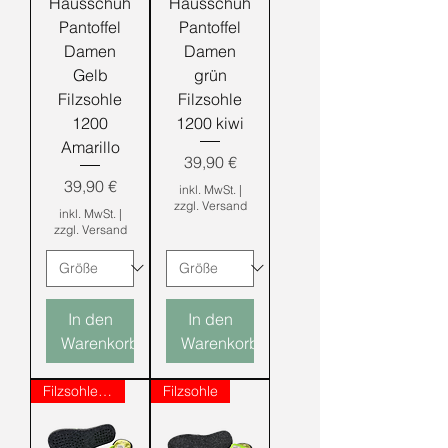
Hausschuh
Hausschuh
Pantoffel
Pantoffel
Damen
Damen
Gelb
grün
Filzsohle
Filzsohle
1200
1200 kiwi
Amarillo
Preis
39,90 €
Preis
39,90 €
inkl. MwSt.
|
zzgl. Versand
inkl. MwSt.
|
zzgl. Versand
In den
In den
Warenkorb
Warenkorb
Filzsohle mit Noppen
Filzsohle