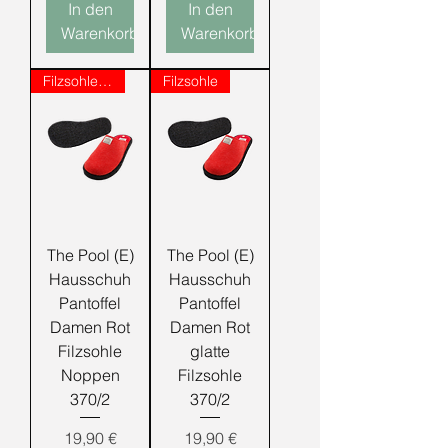
In den
In den
Warenkorb
Warenkorb
Filzsohle mit Noppen
Filzsohle
The Pool (E)
The Pool (E)
Hausschuh
Hausschuh
Pantoffel
Pantoffel
Damen Rot
Damen Rot
Filzsohle
glatte
Noppen
Filzsohle
370/2
370/2
Preis
Preis
19,90 €
19,90 €