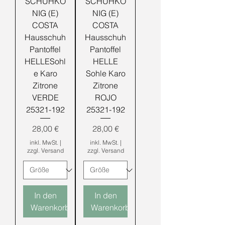
SCHUHKÖ
SCHUHKÖ
NIG (E)
NIG (E)
COSTA
COSTA
Hausschuh
Hausschuh
Pantoffel
Pantoffel
HELLESohl
HELLE
e Karo
Sohle Karo
Zitrone
Zitrone
VERDE
ROJO
25321-192
25321-192
Preis
Preis
28,00 €
28,00 €
inkl. MwSt.
|
inkl. MwSt.
|
zzgl. Versand
zzgl. Versand
In den
In den
Warenkorb
Warenkorb