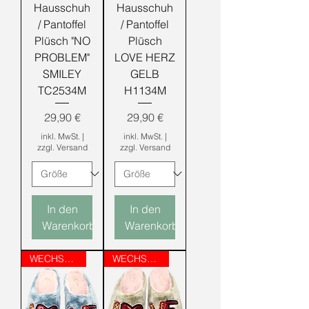
Hausschuh
Hausschuh
/ Pantoffel
/ Pantoffel
Plüsch "NO
Plüsch
PROBLEM"
LOVE HERZ
SMILEY
GELB
TC2534M
H1134M
Preis
Preis
29,90 €
29,90 €
inkl. MwSt.
|
inkl. MwSt.
|
zzgl. Versand
zzgl. Versand
In den
In den
Warenkorb
Warenkorb
WECHSELFUSSBETT
WECHSELFUSSBETT