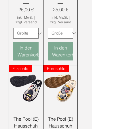
Preis
Preis
25,00 €
25,00 €
inkl. MwSt.
|
inkl. MwSt.
|
zzgl. Versand
zzgl. Versand
In den
In den
Warenkorb
Warenkorb
Filzsohle
Porosohle
The Pool (E)
The Pool (E)
Hausschuh
Hausschuh