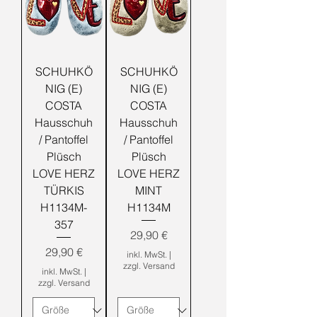
SCHUHKÖ
SCHUHKÖ
NIG (E)
NIG (E)
COSTA
COSTA
Hausschuh
Hausschuh
/ Pantoffel
/ Pantoffel
Plüsch
Plüsch
LOVE HERZ
LOVE HERZ
TÜRKIS
MINT
H1134M-
H1134M
357
Preis
29,90 €
Preis
29,90 €
inkl. MwSt.
|
zzgl. Versand
inkl. MwSt.
|
zzgl. Versand