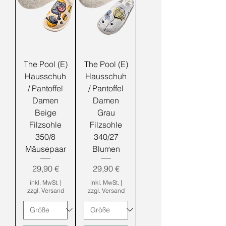
The Pool (E)
The Pool (E)
Hausschuh
Hausschuh
/ Pantoffel
/ Pantoffel
Damen
Damen
Beige
Grau
Filzsohle
Filzsohle
350/8
340/27
Mäusepaar
Blumen
Preis
Preis
29,90 €
29,90 €
inkl. MwSt.
|
inkl. MwSt.
|
zzgl. Versand
zzgl. Versand