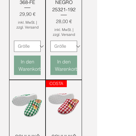
368-FE
NEGRO
25321-192
Preis
29,90 €
Preis
28,00 €
inkl. MwSt.
|
zzgl. Versand
inkl. MwSt.
|
zzgl. Versand
In den
In den
Warenkorb
Warenkorb
COSTA