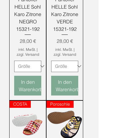
HELLE Sohl
HELLE Sohl
Karo Zitrone
Karo Zitrone
NEGRO
VERDE
15321-192
15321-192
Preis
Preis
28,00 €
28,00 €
inkl. MwSt.
|
inkl. MwSt.
|
zzgl. Versand
zzgl. Versand
In den
In den
Warenkorb
Warenkorb
COSTA
Porosohle