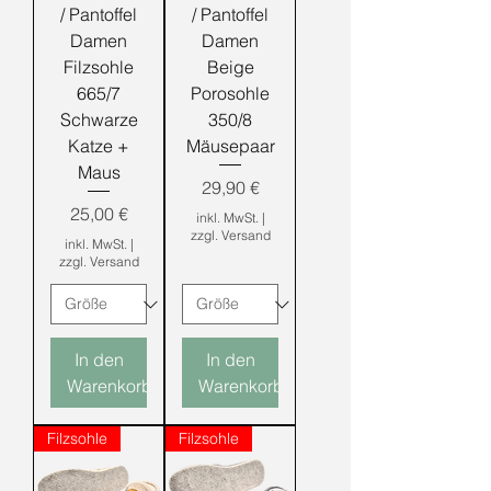
/ Pantoffel
/ Pantoffel
Damen
Damen
Filzsohle
Beige
665/7
Porosohle
Schwarze
350/8
Katze +
Mäusepaar
Maus
Preis
29,90 €
Preis
25,00 €
inkl. MwSt.
|
zzgl. Versand
inkl. MwSt.
|
zzgl. Versand
In den
In den
Warenkorb
Warenkorb
Filzsohle
Filzsohle