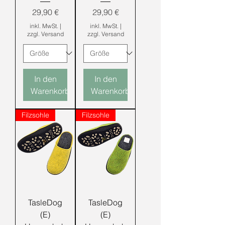
Preis
Preis
29,90 €
29,90 €
inkl. MwSt.
|
inkl. MwSt.
|
zzgl. Versand
zzgl. Versand
In den
In den
Warenkorb
Warenkorb
Filzsohle
Filzsohle
TasleDog
TasleDog
(E)
(E)