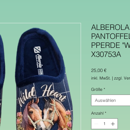
ALBEROLA
PANTOFFE
PPERDE "W
X30753A
Preis
25,00 €
inkl. MwSt.
|
zzgl. Ve
Größe
*
Auswählen
Anzahl
*