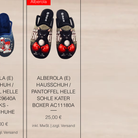
Alberola
nsicht
Schnellansicht
A (E)
ALBEROLA (E)
HUH /
HAUSSCHUH /
L HELLE
PANTOFFEL HELLE
C9640A
SOHLE KATER
S -
BOXER AC11180A
CHUHE
Preis
25,00 €
eis
00 €
inkl. MwSt.
|
zzgl. Versand
gl. Versand