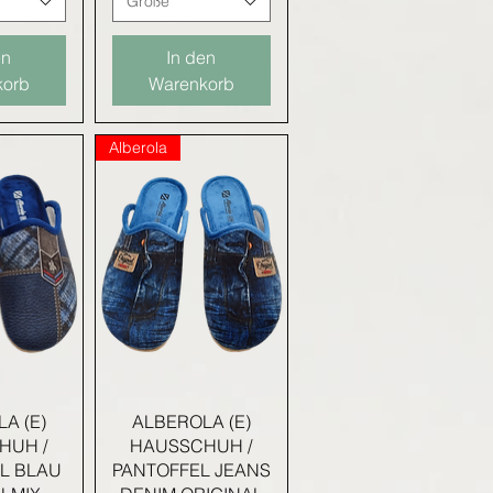
Größe
en
In den
korb
Warenkorb
Alberola
nsicht
Schnellansicht
A (E)
ALBEROLA (E)
HUH /
HAUSSCHUH /
L BLAU
PANTOFFEL JEANS