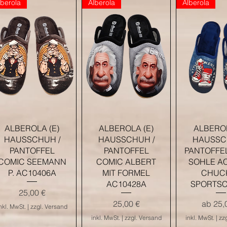
lberola
Alberola
Alberola
Schnellansicht
Schnellansicht
Schnella
ALBEROLA (E)
ALBEROLA (E)
ALBEROL
HAUSSCHUH /
HAUSSCHUH /
HAUSSC
PANTOFFEL
PANTOFFEL
PANTOFFE
COMIC SEEMANN
COMIC ALBERT
SOHLE A
P. AC10406A
MIT FORMEL
CHUCK
AC10428A
SPORTS
Preis
25,00 €
Preis
Sale-Pr
25,00 €
ab
25,
nkl. MwSt.
|
zzgl. Versand
inkl. MwSt.
|
zzgl. Versand
inkl. MwSt.
|
zz