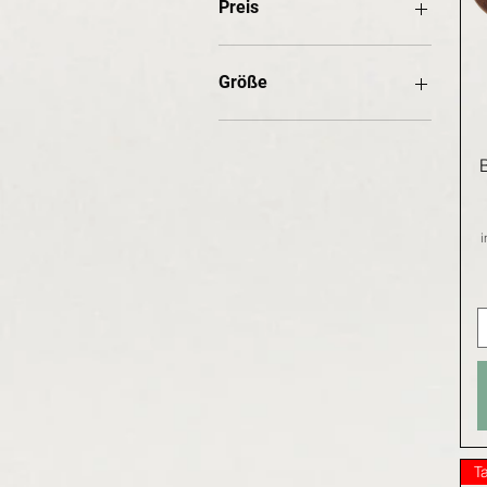
Preis
15 €
60 €
Größe
37 EU
38 EU
39 EU
40 EU
41 EU
i
42 EU
43 EU
44 EU
45 EU
46 EU
47 EU
48 EU
49 EU
50 EU
T