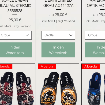
SOHLE URBAN
DENIM LIMITED
MATERIA
BLAU MUSTERMIX
GRAU AC11127A
OPTIK AC
5556528
Sale-Preis
Sale-Pr
ab
25,00 €
ab
25,
Preis
25,00 €
inkl. MwSt.
|
zzgl. Versand
inkl. MwSt.
|
zz
nkl. MwSt.
|
zzgl. Versand
Größe
Größe
Größe
In den
In den
In d
Warenkorb
Warenkorb
Waren
lberola
Alberola
Alberola