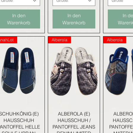
Größe
Größe
Größe
In den
In den
In d
Warenkorb
Warenkorb
Waren
anahLot
Alberola
Alberola
Schnellansicht
Schnellansicht
Schnella
SCHUHKÖNIG (E)
ALBEROLA (E)
ALBEROL
HAUSSCHUH
HAUSSCHUH /
HAUSSC
PANTOFFEL HELLE
PANTOFFEL JEANS
PANTOFFE