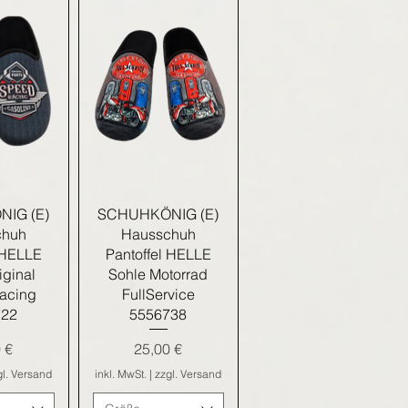
nsicht
Schnellansicht
IG (E)
SCHUHKÖNIG (E)
chuh
Hausschuh
 HELLE
Pantoffel HELLE
iginal
Sohle Motorrad
acing
FullService
722
5556738
Preis
 €
25,00 €
gl. Versand
inkl. MwSt.
|
zzgl. Versand