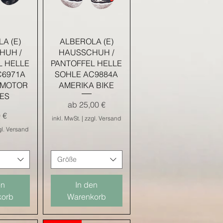
nsicht
Schnellansicht
A (E)
ALBEROLA (E)
HUH /
HAUSSCHUH /
L HELLE
PANTOFFEL HELLE
C6971A
SOHLE AC9884A
 MOTOR
AMERIKA BIKE
ES
Sale-Preis
ab
25,00 €
 €
inkl. MwSt.
|
zzgl. Versand
gl. Versand
Größe
en
In den
korb
Warenkorb