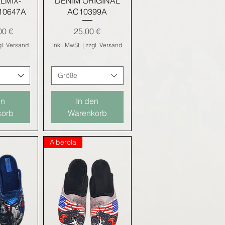
LMIX-
DENIM ORIGINAL
10647A
AC10399A
eis
Preis
00 €
25,00 €
gl. Versand
inkl. MwSt.
|
zzgl. Versand
Größe
en
In den
korb
Warenkorb
Alberola