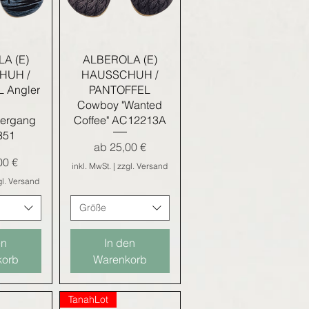
nsicht
Schnellansicht
A (E)
ALBEROLA (E)
HUH /
HAUSSCHUH /
 Angler
PANTOFFEL
Cowboy "Wanted
tergang
Coffee" AC12213A
351
Sale-Preis
ab
25,00 €
eis
00 €
inkl. MwSt.
|
zzgl. Versand
gl. Versand
Größe
en
In den
korb
Warenkorb
TanahLot