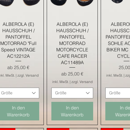
Schnellansicht
Schnellansicht
Schnella
ALBEROLA (E)
ALBEROLA (E)
ALBEROL
HAUSSCHUH /
HAUSSCHUH /
HAUSSC
PANTOFFEL
PANTOFFEL
PANTOFFE
MOTORRAD "Full
MOTORRAD
SOHLE A
Speed VINTAGE
MOTORCYCLE
BIKER MC
AC12212A
CAFE RACER
CYCL
AC11489A
Sale-Preis
Preis
ab
25,00 €
25,00
Sale-Preis
ab
25,00 €
nkl. MwSt.
|
zzgl. Versand
inkl. MwSt.
|
zz
inkl. MwSt.
|
zzgl. Versand
Größe
Größe
Größe
In den
In den
In d
Warenkorb
Warenkorb
Waren