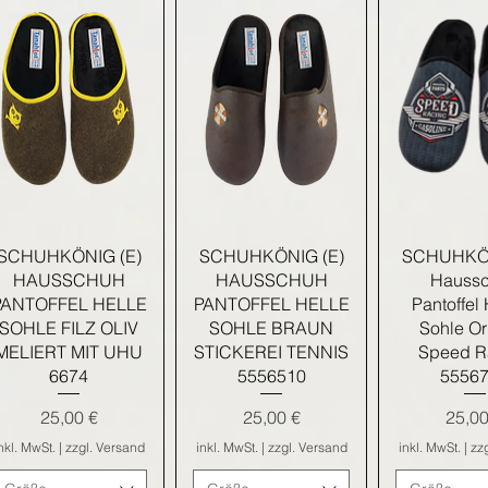
Schnellansicht
Schnellansicht
Schnella
SCHUHKÖNIG (E)
SCHUHKÖNIG (E)
SCHUHKÖN
HAUSSCHUH
HAUSSCHUH
Hauss
PANTOFFEL HELLE
PANTOFFEL HELLE
Pantoffel
SOHLE FILZ OLIV
SOHLE BRAUN
Sohle Or
MELIERT MIT UHU
STICKEREI TENNIS
Speed R
6674
5556510
5556
Preis
Preis
Preis
25,00 €
25,00 €
25,00
nkl. MwSt.
|
zzgl. Versand
inkl. MwSt.
|
zzgl. Versand
inkl. MwSt.
|
zz