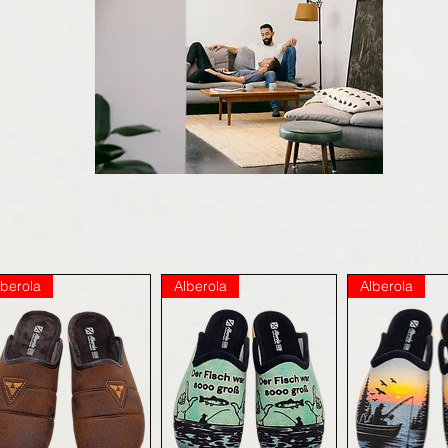
lberola
Alberola
Alberola