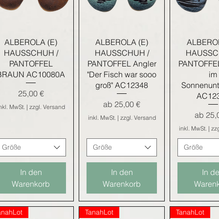
Schnellansicht
Schnellansicht
Schnella
ALBEROLA (E)
ALBEROLA (E)
ALBEROL
HAUSSCHUH /
HAUSSCHUH /
HAUSSC
PANTOFFEL
PANTOFFEL Angler
PANTOFFEL
BRAUN AC10080A
"Der Fisch war sooo
im
groß" AC12348
Sonnenun
Preis
25,00 €
AC12
Sale-Preis
ab
25,00 €
nkl. MwSt.
|
zzgl. Versand
Sale-Pr
ab
25,
inkl. MwSt.
|
zzgl. Versand
inkl. MwSt.
|
zz
Größe
Größe
Größe
In den
In den
In d
Warenkorb
Warenkorb
Waren
anahLot
TanahLot
TanahLot