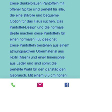
Diese dunkelblauen Pantoffeln mit
offener Spitze sind perfekt für alle,
die eine stilvolle und bequeme
Option für das Haus suchen. Das
Pantoffel-Design und die normale
Breite machen diese Pantoffeln für
einen normalen Fuß geeignet.
Diese Pantoffeln bestehen aus einem
atmungsaktiven Obermaterial aus
Textil (Mesh) und einer Innensohle
aus Leder und sind somit die
perfekte Wahl für den ganztägigen
Gebrauch. Mit einem 3,5 cm hohen
Keilabsatz und einer gepolsterten
Innensohle können Sie sowohl Stil als
auch Komfort genießen. Die leichte
und rutschfeste PU-Sohle ermöglicht
einfache Mobilität im Haus.
Egal, ob Sie ein neues Paar