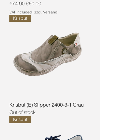
Regular Price
Sale Price
€74.90
€60.00
VAT Included
|
zzgl. Versand
Krisbut
Krisbut (E) Slipper 2400-3-1 Grau
Out of stock
Krisbut