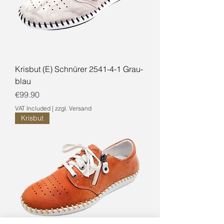
Krisbut (E) Schnürer 2541-4-1 Grau-
blau
Price
€99.90
VAT Included
|
zzgl. Versand
Krisbut