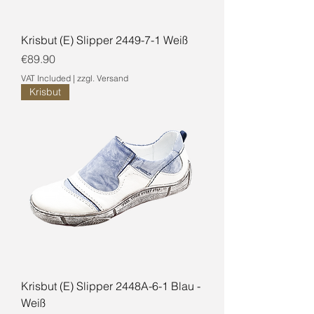
Krisbut (E) Slipper 2449-7-1 Weiß
Price
€89.90
VAT Included
|
zzgl. Versand
Krisbut
Krisbut (E) Slipper 2448A-6-1 Blau -
Weiß