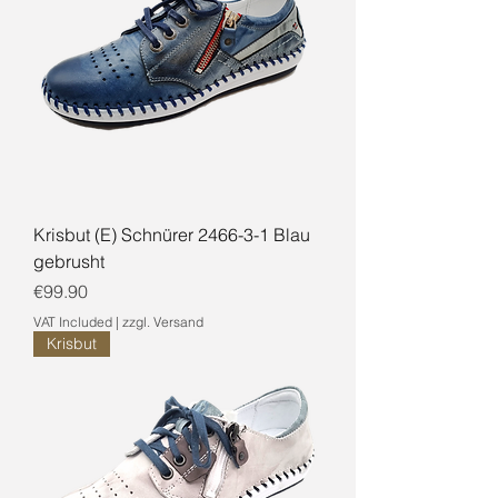
Krisbut (E) Schnürer 2466-3-1 Blau
gebrusht
Price
€99.90
VAT Included
|
zzgl. Versand
Krisbut