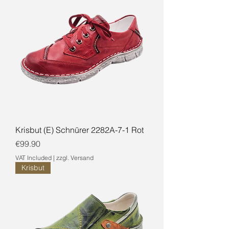
Krisbut (E) Schnürer 2282A-7-1 Rot
Price
€99.90
VAT Included
|
zzgl. Versand
Krisbut