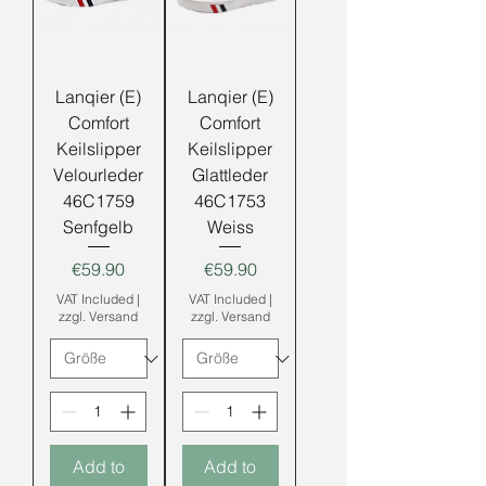
Lanqier (E)
Lanqier (E)
Comfort
Comfort
Keilslipper
Keilslipper
Velourleder
Glattleder
46C1759
46C1753
Senfgelb
Weiss
Price
Price
€59.90
€59.90
VAT Included
|
VAT Included
|
zzgl. Versand
zzgl. Versand
Add to
Add to