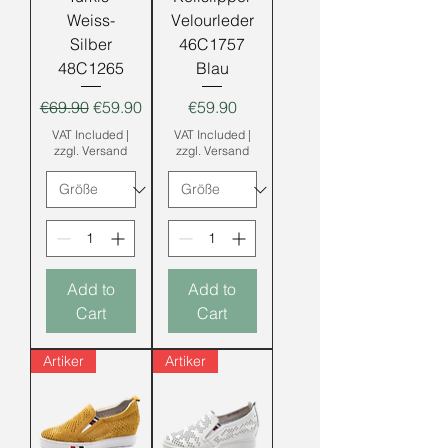
Weiss-
Velourleder
Silber
46C1757
48C1265
Blau
Regular Price
Sale Price
Price
€69.90
€59.90
€59.90
VAT Included
|
VAT Included
|
zzgl. Versand
zzgl. Versand
Add to
Add to
Cart
Cart
Artiker
Artiker