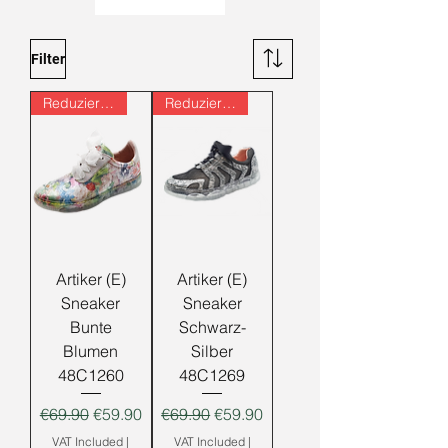
Filter
Reduziert!!!
Reduziert!!!
Artiker (E)
Artiker (E)
Sneaker
Sneaker
Bunte
Schwarz-
Blumen
Silber
48C1260
48C1269
Regular Price
Sale Price
Regular Price
Sale Price
€69.90
€59.90
€69.90
€59.90
VAT Included
|
VAT Included
|