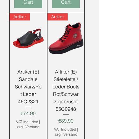
Cart
Cart
Artiker
Artiker
Artiker (E)
Artiker (E)
Sandale
Stiefelette /
Schwarz/Ro
Leder Boots
t Leder
Rot/Schwar
46C2321
z gebrusht
55C0948
Price
€74.90
Price
€89.90
VAT Included
|
zzgl. Versand
VAT Included
|
zzgl. Versand