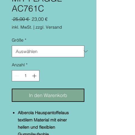
AC761C
Standardpreis
Sale-
 25,00 € 
23,00 €
Preis
inkl. MwSt.
|
zzgl. Versand
Größe
*
Anzahl
*
In den Warenkorb
Alberola Hauspantoffelaus
textilem Material mit einer
hellen
und flexiblen
Gummilaufsohle.