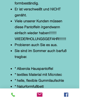
formbeständig.
Er ist verschweißt und NICHT
genäht.
Viele unserer Kunden müssen
diese Pantoffeln irgendwann
einfach wieder haben!!!!!!
WIEDERHOLUNGSGEFAHR!!!!!!
Probieren auch Sie es aus.
Sie sind im Sommer auch barfuß
tragbar.
* Alberola Hauspantoffel
* textiles Material mit Microtec
* helle, flexible Gummilaufsohle
* Naturformfußbett
* Fotodruck: JEANS DENIM
LIMITED HOME
Diese Hausschuhe sind speziell
für Parkett-, Laminat- und