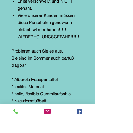
Er ist verschweißt und NICHT
genäht.
Viele unserer Kunden müssen
diese Pantoffeln irgendwann
einfach wieder haben!!!!!!
WIEDERHOLUNGSGEFAHR!!!!!!
Probieren auch Sie es aus.
Sie sind im Sommer auch barfuß
tragbar.
* Alberola Hauspantoffel
* textiles Material
* helle, flexible Gummilaufsohle
* Naturformfußbett
* Druck: Jeansoptik "SINCE 1981"
Diese Hausschuhe sind speziell für
Parkett-, Laminat- und Fliesenböden
hergestellt. Sie eignen sich NICHT für