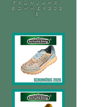
FRÜHJAHR/
SOMMER202
6