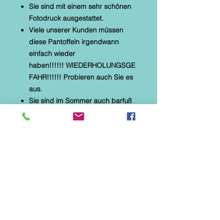
Sie sind mit einem sehr schönen
Fotodruck ausgestattet.
Viele unserer Kunden müssen
diese Pantoffeln irgendwann
einfach wieder
haben!!!!!! WIEDERHOLUNGSGE
FAHR!!!!!! Probieren auch Sie es
aus.
Sie sind im Sommer auch barfuß
tragbar.
* Alberola Hauspantoffel
* textiles Material mit Microtec
* helle, flexible Gummilaufsohle
* Naturformfußbett
* Fotodruck : Dobermann
Diese Hausschuhe sind speziell
für Parkett-, Laminat- und
Fliesenböden hergestellt. Sie
eignen sich NICHT für