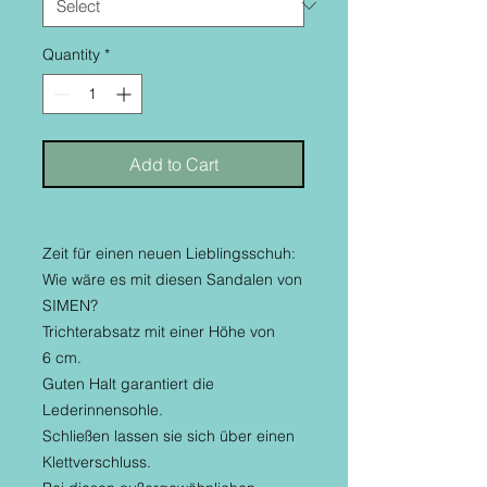
Quantity
*
Add to Cart
Zeit für einen neuen Lieblingsschuh:
Wie wäre es mit diesen Sandalen von
SIMEN?
Trichterabsatz mit einer Höhe von
6 cm.
Guten Halt garantiert die
Lederinnensohle.
Schließen lassen sie sich über einen
Klettverschluss.