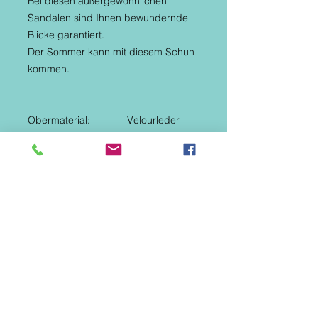
Bei diesen außergewöhnlichen
Sandalen sind Ihnen bewundernde
Blicke garantiert.
Der Sommer kann mit diesem Schuh
kommen.
Obermaterial: Velourleder
Innenmaterial: Leder
Decksohle: Leder
Absatzhöhe: 6 cm
Schuhspitze: Offen
Verschluss: Klettverschluss
Absatzform: Trichterabsatz
Details: Cut-Outs,
Dekoperlen
Sohlenprofil: Glatt