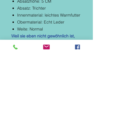
Absatzhöhe: 5 CM
Absatz: Trichter
Innenmaterial: leichtes Warmfutter
Obermaterial: Echt Leder
Weite: Normal
Weil sie eben nicht gewöhnlich ist,
wird diese außergewöhnliche
Schnürstiefelette in Schwarz und
Weiß im Pepitalook von Simen Sie
sofort begeistern.
Der Trichterabsatz hebt die Beinlinie
und sorgt für einen super Auftritt.
Dank Reißverschluss und
Schnürsenkel sitzt der Schuh stets
optimal am Fuß. Lassen Sie sich
diese einzigartige Kreation von
Simen nicht entgehen!