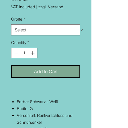
VAT Included
|
zzgl. Versand
Größe
*
Quantity
*
Add to Cart
Farbe: Schwarz - Weiß
Breite: G
Verschluß: Reißverschluss und
Schnürsenkel