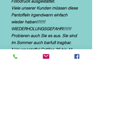
Fotodruck ausgestattet.
Viele unserer Kunden müssen diese
Pantoffeln irgendwann einfach
wieder haben!!!!!!
WIEDERHOLUNGSGEFAHR!!!!!!
Probieren auch Sie es aus. Sie sind
im Sommer auch barfuß tragbar.
* Hauspantoffel Größen 36 bis 41
auswählbar
* textiles Material mit Microtec
*helle, flexible Gummilaufsohle
* Naturformfußbett
* Druck: Pferd
*Diese Hausschuhe sind speziell für
Parkett-, Laminat- und Fliesenböden
hergestellt.
Sie eignen sich NICHT für
Teppichböden bzw. die
"Lebensdauer" auf Teppichböden