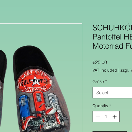
SCHUHKÖNI
Pantoffel 
Motorrad F
Price
€25.00
VAT Included
|
zzgl.
Größe
*
Select
Quantity
*