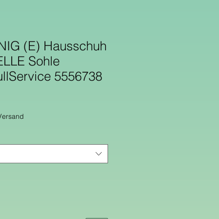
G (E) Hausschuh
HELLE Sohle
ullService 5556738
 Versand