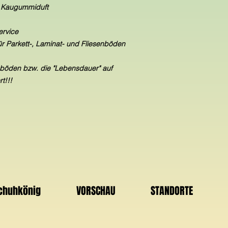
it Kaugummiduft
ervice
ür Parkett-, Laminat- und Fliesenböden
hböden bzw. die "Lebensdauer" auf
t!!!
Schuhkönig
VORSCHAU
STANDORTE