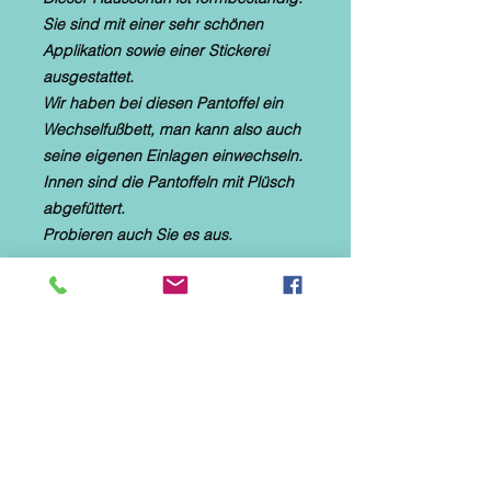
Sie sind mit einer sehr schönen
Applikation sowie einer Stickerei
ausgestattet.
Wir haben bei diesen Pantoffel ein
Wechselfußbett, man kann also auch
seine eigenen Einlagen einwechseln.
Innen sind die Pantoffeln mit Plüsch
abgefüttert.
Probieren auch Sie es aus.
* Hauspantoffel Größen 36 bis
42 auswählbar
* textiles Material mit Plüsch
* flexible Gummilaufsohle
* Wechselfußbett
* Applikation und Stickerei "LOVE"
*Diese Hausschuhe sind speziell für
Parkett-, Laminat- und