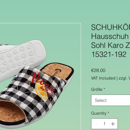
SCHUHKÖN
Hausschuh 
Sohl Karo 
15321-192
Price
€28.00
VAT Included
|
zzgl.
Größe
*
Select
Quantity
*