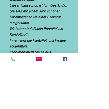
Dieser Hausschuh ist formbeständig.
Sie sind mit einem sehr schönen
Karomuster sowie einer Stickerei
ausgestattet.
Wir haben bei diesen Pantoffel ein
Korkfußbett .
Innen sind die Pantoffeln mit Frottee
abgefüttert.
Probieren auch Sie es aus.
Sie sind im Sommer auch barfuß
tragbar.
* Hauspantoffel Größen 36 bis
42 auswählbar
* textiles Material mit Frottee
* helle, flexible Gummilaufsohle
* Naturformfußbett
* Druck: Karomuster in schwarz und
weiß