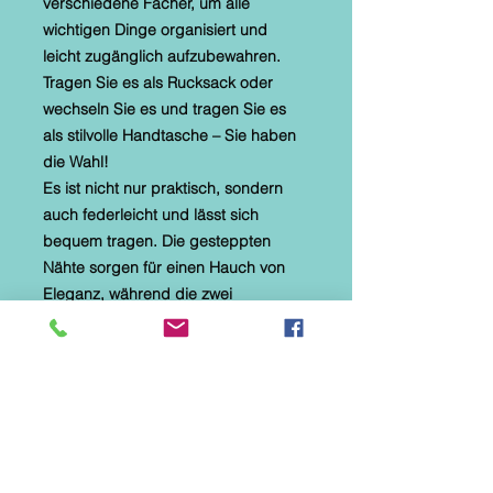
verschiedene Fächer, um alle
wichtigen Dinge organisiert und
leicht zugänglich aufzubewahren.
Tragen Sie es als Rucksack oder
wechseln Sie es und tragen Sie es
als stilvolle Handtasche – Sie haben
die Wahl!
Es ist nicht nur praktisch, sondern
auch federleicht und lässt sich
bequem tragen. Die gesteppten
Nähte sorgen für einen Hauch von
Eleganz, während die zwei
Reißverschlusstaschen vorne und
eine hinten für zusätzliche Sicherheit
und Funktionalität sorgen. Und
vergessen wir nicht die auffällige,
erfrischende mintgrüne Farbe, mit
der Sie sich mit Sicherheit von der
Masse abheben. Komplettiert mit