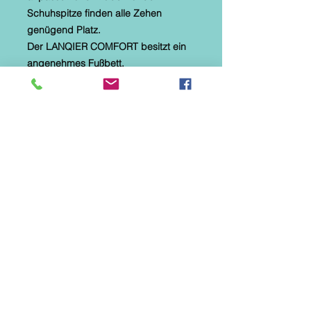
Schuhspitze finden alle Zehen
genügend Platz.
Der LANQIER COMFORT besitzt ein
angenehmes Fußbett.
Die Laufsohle aus Gummi ist flexibel.
Ein Highlight sind zum Beispiel die
mehrfarbigen Gummizüge .
Für eine angenehme Durchlüftung ist
dieser Schuh durchlöchert.
Das Obermaterial besteht aus
Glattleder.
Innen haben wir ebenfalls eine
Lederausstattung.