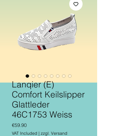
Lanqier (E)
Comfort Keilslipper
Glattleder
46C1753 Weiss
Price
€59.90
VAT Included
|
zzgl. Versand