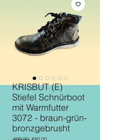
KRISBUT (E)
Stiefel Schnürboot
mit Warmfutter
3072 - braun-grün-
bronzgebrusht
Regular
Sale
 €99.90 
€80.00