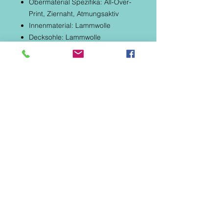
Obermaterial Spezifika: All-Over-
Print, Ziernaht, Atmungsaktiv
Innenmaterial: Lammwolle
Decksohle: Lammwolle
Decksohle Spezifika: Gepolstert
Schafthöhe: Halbschaft
Schaftweite: Verstellbar durch
Schnürung
Wasserfestigkeit:
not_water_resistant
Laufsohle: Gummi
Laufsohle Spezifika: Flexibel /
Biegsam
Schuhspitze: Rund
Verschluss: Schnürer