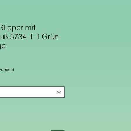
Slipper mit
luß 5734-1-1 Grün-
ge
 Versand