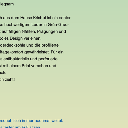
 Biegsam
h aus dem Hause Krisbut ist ein echter
us hochwertigem Leder in Grün-Grau-
it auffälligen Nähten, Prägungen und
oles Design verleihen.
derdecksohle und die profilierte
ragekomfort gewährleistet. Für ein
antibakterielle und perforierte
st mit einem Print versehen und
ook.
ch zieht!
rschuh sich immer nochmal weitet.
s fester am Fuß sitzen.