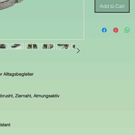
Add to Cart
er Alltagsbegleiter
ebrusht, Ziernaht, Atmungsaktiv
istant