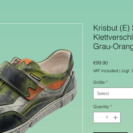
Krisbut (E) 
Klettversch
Grau-Oran
Price
€99.90
VAT Included
|
zzgl.
Größe
*
Select
Quantity
*