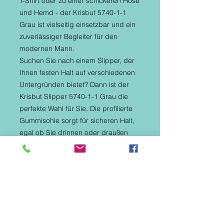
T-Shirt oder zu einer schickeren Hose
und Hemd - der Krisbut 5740-1-1
Grau ist vielseitig einsetzbar und ein
zuverlässiger Begleiter für den
modernen Mann.
Suchen Sie nach einem Slipper, der
Ihnen festen Halt auf verschiedenen
Untergründen bietet? Dann ist der
Krisbut Slipper 5740-1-1 Grau die
perfekte Wahl für Sie. Die profilierte
Gummisohle sorgt für sicheren Halt,
egal ob Sie drinnen oder draußen
unterwegs sind. Krisbut ist bekannt
für die Herstellung von Schuhen, die
sowohl höchsten Komfort als auch
modisches Design bieten, und dieser
Slipper ist keine Ausnahme.
Hergestellt aus hochwertigem Leder
und durchdachten Details, ist dieser