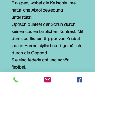
Einlagen, wobei die Keilsohle Ihre
natürliche Abrollbewegung
unterstützt.
Optisch punktet der Schuh durch
seinen coolen farblichen Kontrast. Mit
dem sportlichen Slipper von Krisbut
laufen Herren stylisch und gemütlich
durch die Gegend.
Sie sind federleicht und schön
flexibel.
Marke: Krisbut
Hersteller-Artikelnummer: 5460A-
9-1
Farbbezeichnung: Taupe
Absatzhöhe: 2 cm
Absatzform: flach
Obermaterial: Echt Leder