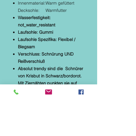
Innenmaterial:
Warm gefüttert
Decksohle:
Warmfutter
Wasserfestigkeit:
not_water_resistant
Laufsohle: Gummi
Laufsohle Spezifika: Flexibel /
Biegsam
Verschluss: Schnürung UND
Reißverschluß
Absolut trendy sind die Schnürer
von Krisbut in Schwarz/bordorot.
Mit Ziernähten punkten sie auf
ganzer Linie. Ein weich
gepolsterter Einstieg sowie ein
komfortables Lederfußbett
machen das Laufen in den
Schuhen zu einem tollen Gefühl.
Der Außenreißverschluß ist ebenso
ein optisches Highlight.