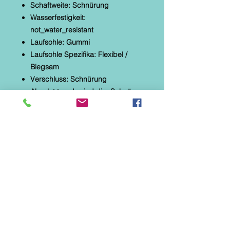
Schaftweite: Schnürung
Wasserfestigkeit:
not_water_resistant
Laufsohle: Gummi
Laufsohle Spezifika: Flexibel /
Biegsam
Verschluss: Schnürung
Absolut trendy sind die Schnürer
von Krisbut in Khaki/Grün. Mit
farblich abgesetzten Ziernähten
punkten sie auf ganzer Linie. Ein
weich gepolsterter Einstieg sowie
ein komfortables Lederfußbett
machen das Laufen in den
Schuhen zu einem tollen Gefühl.
Weiterhin zu erwähnen ist die
flexible Laufsohle
Ein kleines Krisbut-Metalllogo
befindet sich jeweils an der