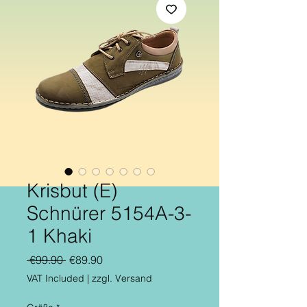
Krisbut (E)
Schnürer 5154A-3-
1 Khaki
Regular
Sale
 €99.90 
€89.90
Price
Price
VAT Included
|
zzgl. Versand