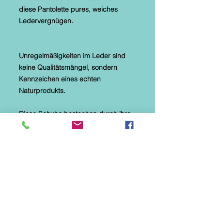
diese Pantolette pures, weiches
Ledervergnügen.
Unregelmäßigkeiten im Leder sind
keine Qualitätsmängel, sondern
Kennzeichen eines echten
Naturprodukts.
Diese Schuhe bestechen durch ihre
Leichtigkeit und Flexibilität.
Modische Pantolette für
sommerliche Tage
Aus wertigem Leder in Used-Optik
Softes Lederfutter
Weich gepolsterte