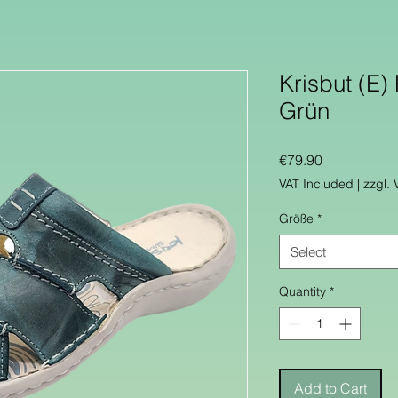
Krisbut (E)
Grün
Price
€79.90
VAT Included
|
zzgl.
Größe
*
Select
Quantity
*
Add to Cart