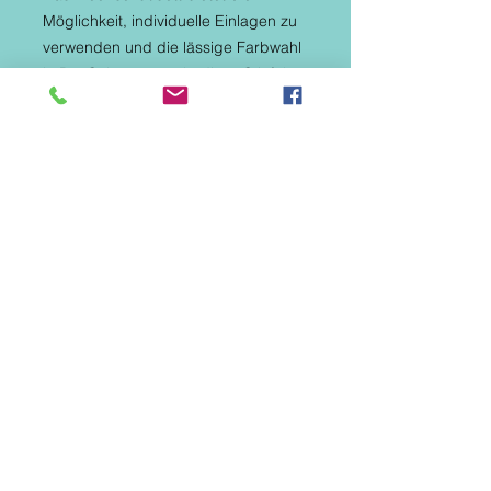
Möglichkeit, individuelle Einlagen zu 
verwenden und die lässige Farbwahl 
in Rot-Schwarz macht diese Stiefel zu 
einem modischen Hingucker. Die 
Passform fällt normal aus und das 
Obermaterial aus Leder ist 
atmungsaktiv und wasserabweisend, 
mit Ziernähten für einen zusätzlichen 
Hauch von Stil. Das Innenmaterial 
und die gepolsterte Decksohle aus 
Lammwolle bieten zusätzlichen 
Komfort und Wärme für die kalten 
Tage.