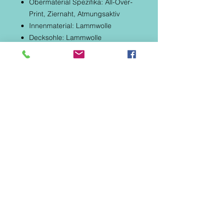
Obermaterial Spezifika: All-Over-
Print, Ziernaht, Atmungsaktiv
Innenmaterial: Lammwolle
Decksohle: Lammwolle
Decksohle Spezifika: Gepolstert
Schafthöhe: Halbschaft
Schaftweite: Verstellbar
Wasserfestigkeit:
not_water_resistant
Laufsohle: Gummi
Laufsohle Spezifika: Flexibel /
Biegsam
Schuhspitze: Rund
Verschluss:
Schnürer/Reißverschluss