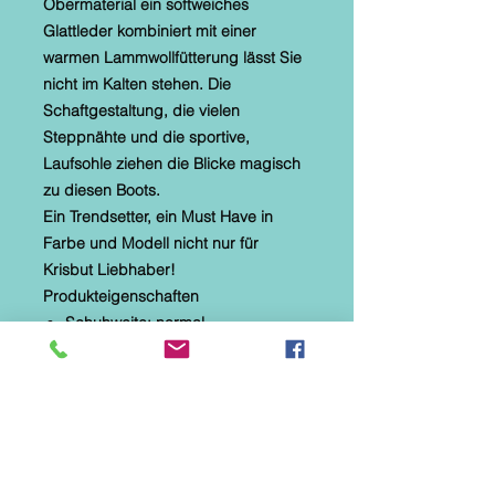
Obermaterial ein softweiches
Glattleder kombiniert mit einer
warmen Lammwollfütterung lässt Sie
nicht im Kalten stehen. Die
Schaftgestaltung, die vielen
Steppnähte und die sportive,
Laufsohle ziehen die Blicke magisch
zu diesen Boots.
Ein Trendsetter, ein Must Have in
Farbe und Modell nicht nur für
Krisbut Liebhaber!
Produkteigenschaften
Schuhweite: normal
Obermaterial: Glattleder
Innenmaterial: Lammwollfutter
Wechselfußbett: Ja
Farbangabe des Herstellers: Weiß
- Schwarz
Farbgruppe: Blau gebrusht