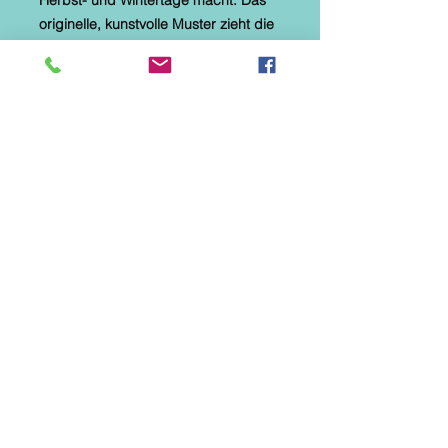
originelle, kunstvolle Muster zieht die
Blicke auf sich und verleiht den
Schuhen einen einzigartigen
Charakter, der perfekt zu urbanen
Stilen passt.
Mit der Wahl der weißen Stiefel
Artiker 55C0976 entscheiden Sie sich
für eine Kombination aus Qualität,
Komfort und originellem Design. Mit
diesen Schuhen unterstreichen Sie
Ihren individuellen Stil und heben
sich von der Masse ab.
Investieren Sie in Damenschuhe von
Artiker und genießen Sie jeden Tag
Komfort und einen einzigartigen
Look!
JEDES PAAR IST EIN UNIKAT!!!