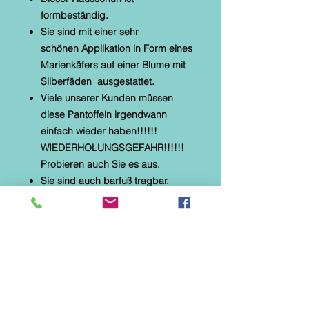
formbeständig.
Sie sind mit einer sehr
schönen Applikation in Form eines
Marienkäfers auf einer Blume mit
Silberfäden ausgestattet.
Viele unserer Kunden müssen
diese Pantoffeln irgendwann
einfach wieder haben!!!!!!
WIEDERHOLUNGSGEFAHR!!!!!!
Probieren auch Sie es aus.
Sie sind auch barfuß tragbar.
* Alberola Hauspantoffel Größen
auswählbar
* textiles Material
* helle, flexible Gummilaufsohle
* Naturformfußbett
* Applikation : Marienkäfer auf einer