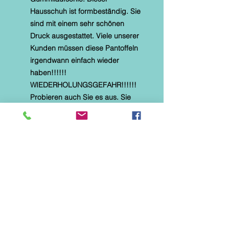
Hausschuh ist formbeständig. Sie
sind mit einem sehr schönen
Druck ausgestattet. Viele unserer
Kunden müssen diese Pantoffeln
irgendwann einfach wieder
haben!!!!!!
WIEDERHOLUNGSGEFAHR!!!!!!
Probieren auch Sie es aus. Sie
sind im Sommer auch barfuß
tragbar.
* Alberola Hauspantoffel
* textiles Material mit Microtec
* helle, flexible Gummilaufsohle
* Naturformfußbett
* Diese Hausschuhe sind speziell
für Parkett-, Laminat- und
Fliesenböden hergestellt. Sie
eignen sich NICHT für