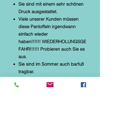
Sie sind mit einem sehr schönen
Druck ausgestattet.
Viele unserer Kunden müssen
diese Pantoffeln irgendwann
einfach wieder
haben!!!!!! WIEDERHOLUNGSGE
FAHR!!!!!! Probieren auch Sie es
aus.
Sie sind im Sommer auch barfuß
tragbar.
* Alberola Hauspantoffel
* textiles Material mit Microtec
* helle, flexible Gummilaufsohle
* Naturformfußbett
* Druck und Applikationen: Schaf
mIt Blumen am Zaun und
Silberfäden
Diese Hausschuhe sind speziell
für Parkett-, Laminat- und