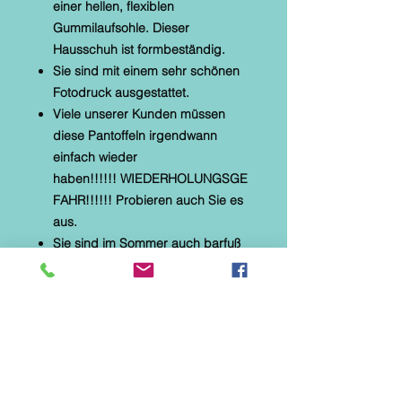
einer hellen, flexiblen
Gummilaufsohle. Dieser
Hausschuh ist formbeständig.
Sie sind mit einem sehr schönen
Fotodruck ausgestattet.
Viele unserer Kunden müssen
diese Pantoffeln irgendwann
einfach wieder
haben!!!!!! WIEDERHOLUNGSGE
FAHR!!!!!! Probieren auch Sie es
aus.
Sie sind im Sommer auch barfuß
tragbar.
* Alberola Hauspantoffel
* textiles Material mit Microtec
* helle, flexible Gummilaufsohle
* Naturformfußbett
* Fotodruck : Hund mit
Pudelmütze und Streifen