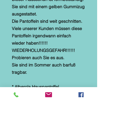
Sie sind mit einem gelben Gummizug
ausgestattet.
Die Pantoffeln sind weit geschnitten.
Viele unserer Kunden müssen diese
Pantoffeln irgendwann einfach
wieder haben!!!!!!
WIEDERHOLUNGSGEFAHR!!!!!!
Probieren auch Sie es aus.
Sie sind im Sommer auch barfuß
tragbar.
* Alberola Hauspantoffel
* Innen textiles Material mit Microtec
* helle, flexible Gummilaufsohle
* Naturformfußbett
* Grün mitgelben Gummizug
* Diese Hausschuhe sind speziell für
Parkett-, Laminat- und Fliesenböden