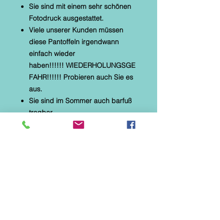
Sie sind mit einem sehr schönen
Fotodruck ausgestattet.
Viele unserer Kunden müssen
diese Pantoffeln irgendwann
einfach wieder
haben!!!!!! WIEDERHOLUNGSGE
FAHR!!!!!! Probieren auch Sie es
aus.
Sie sind im Sommer auch barfuß
tragbar.
* Alberola Hauspantoffel
* textiles Material mit Microtec
* helle, flexible Gummilaufsohle
* Naturformfußbett
* Applikation: Biene und Blume mit
Stickerei und Flügeln
Diese Hausschuhe sind speziell
für Parkett-, Laminat- und
Fliesenböden hergestellt. Sie