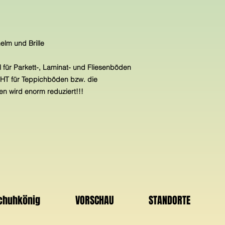
in Verbindung mit A
der Widerrufsfrist g
e
Wir sind ein kleines
des Widerrufs oder d
am 24.07.1990 gegr
richten an:
helm und Brille
SCHUHKÖNIG verpfli
SCHUHKÖNIG
bestmöglichen Kunde
Steffen Klunker
 für Parkett-, Laminat- und Fliesenböden
Haidaer Weg 6
ICHT für Teppichböden bzw. die
BITTE probieren Sie
04924 Dobra
n wird enorm reduziert!!!
Strümpfen!!!!!
Deutschland
Telefon: 0172/36708
Alle Schuhkönig-Lie
E-Mail: schuhkönig
versendet, dass eine
wird.
Widerrufsfolgen
Bitte denken Sie be
Im Falle eines wirks
eine Umverpackung
empfangenen Leistu
(K E I N Bekleben de
gezogene Nutzungen
Können Sie uns die 
Schuhkönig
VORSCHAU
STANDORTE
Nutzungen (z.B. Gebr
teilweise nicht oder