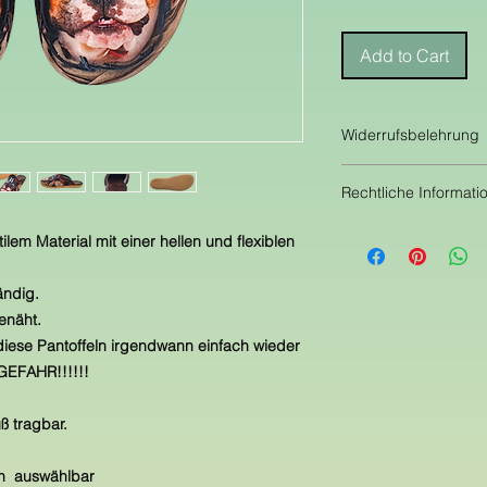
Add to Cart
Widerrufsbelehrung
Widerrufsrecht
Rechtliche Informati
Sie können Ihre Vert
Rechtliche Informati
ilem Material mit einer hellen
und flexiblen
Monat ohne Angabe v
Brief, Fax, E-Mail) 
SCHUHKÖNIG
Fristablauf überlas
ändig.
STEFFEN KLUNKER
der Sache widerrufen
genäht.
Haidaer Weg 6
dieser Belehrung in 
iese Pantoffeln irgendwann einfach wieder
04924 Dobra
der Ware beim Empf
Deutschland
GEFAHR!!!!!!
Lieferung gleicharti
Telefon:1723670842
ersten Teillieferung)
E-Mail:schuhkoenig
ß tragbar.
unserer Informations
Umsatzsteuer-Identi
Verbindung mit § 1 
DE 138955255
unserer Pflichten g
ßen auswählbar