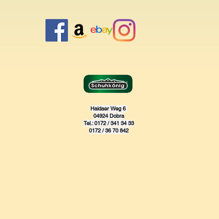
zurückgewähren bez
müssen Sie uns insow
durch die bestimm
Sache entstandene 
keinen Wertersatz le
Nutzungen müssen Sie
in einer Art und Wei
Prüfung der Eigensc
hinausgeht. Unter "
Funktionsweise" ver
Ausprobieren der jew
Haidaer Weg 6
Ladengeschäft möglic
04924 Dobra
Paketversandfähige 
Tel.: 0172 / 341 34 33
0172 / 36 70 842
zurückzusenden. Sie
der Rücksendung zu 
der bestellten entsp
nicht angenommen we
Erstattung von Zahl
Tagen erfüllt werden.
Absendung der Wider
für uns mit deren E