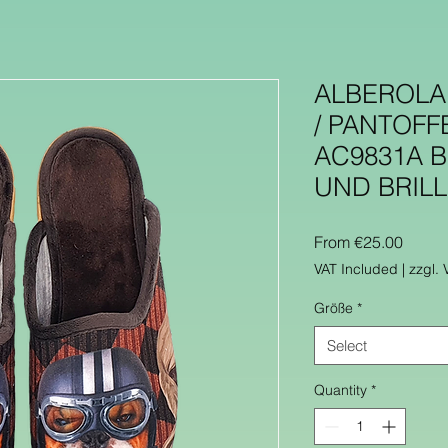
ALBEROLA
/ PANTOFF
AC9831A B
UND BRIL
Sale
From
€25.00
Price
VAT Included
|
zzgl.
Größe
*
Select
Quantity
*