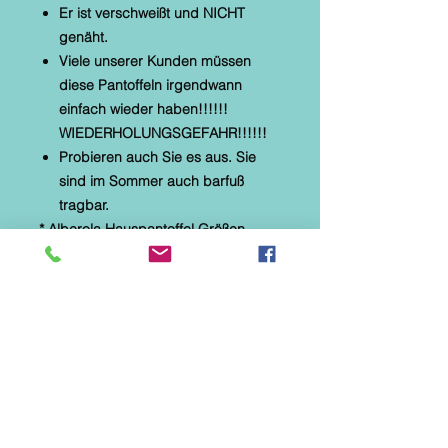
Er ist verschweißt und NICHT
genäht.
Viele unserer Kunden müssen
diese Pantoffeln irgendwann
einfach wieder haben!!!!!!
WIEDERHOLUNGSGEFAHR!!!!!!
Probieren auch Sie es aus. Sie
sind im Sommer auch barfuß
tragbar.
* Alberola Hauspantoffel Größen
auswählbar
* textiles Material mit Microtec
* helle, flexible Gummilaufsohle
* Naturformfußbett
* Pantoffel bordo mit kleinem
Keilabsatz
* Diese Hausschuhe sind speziell für
Parkett-, Laminat- und
Fliesenböden hergestellt.