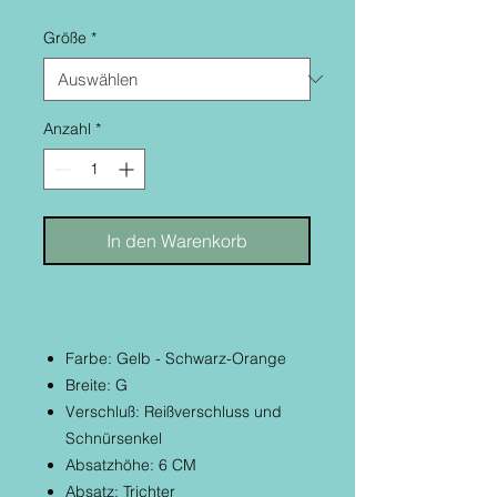
Größe
*
Anzahl
*
In den Warenkorb
Farbe: Gelb - Schwarz-Orange
Breite: G
Verschluß: Reißverschluss und
Schnürsenkel
Absatzhöhe: 6 CM
Absatz: Trichter