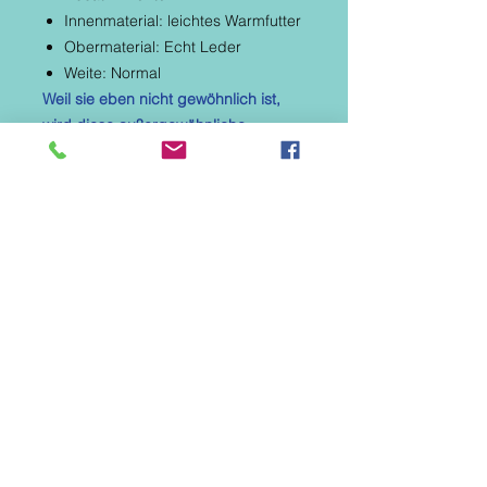
Innenmaterial: leichtes Warmfutter
Obermaterial: Echt Leder
Weite: Normal
Weil sie eben nicht gewöhnlich ist,
wird diese außergewöhnliche
Schnürstiefelette in Gelb, Orange,
schwarz gebrusht von Simen Sie
sofort begeistern.
Der Trichterabsatz hebt die Beinlinie
und sorgt für einen super Auftritt.
Dank Reißverschluss und
Schnürsenkel sitzt der Schuh stets
optimal am Fuß. Lassen Sie sich
diese einzigartige Kreation von
Simen nicht entgehen!