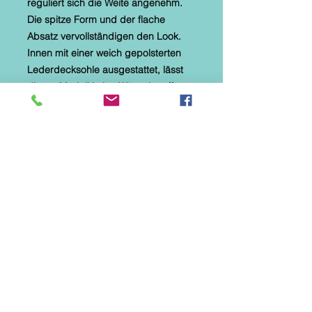
reguliert sich die Weite angenehm.
Die spitze Form und der flache
Absatz vervollständigen den Look.
Innen mit einer weich gepolsterten
Lederdecksohle ausgestattet, lässt
dieses Modell keine Wünsche offen.
Farbe: Gelb gebrusht
Weite: G
Verschluß: Klettverschluß
Absatzhöhe: 2 CM
Absatz: Flacher Blockabsatz
Innenmaterial: Echt Leder
Obermaterial: Echt Leder
Weite: G
JEDES PAAR EIN UNIKAT!!!