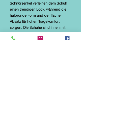
Schnürsenkel verleihen dem Schuh
einen trendigen Look, während die
halbrunde Form und der flache
Absatz für hohen Tragekomfort
sorgen. Die Schuhe sind innen mit
einer weich gepolsterten
Lederdecksohle ausgestattet, die
den ganzen Tag über für ein
angenehmes Tragegefühl sorgt. Der
2 cm hohe Blockabsatz bietet
zusätzliche Stabilität und ermöglicht
es, den Schuh sowohl im Büro als
auch in der Freizeit zu tragen.
Hergestellt aus Vollleder, sind diese
Schnürpumps nicht nur stilvoll,
sondern auch langlebig.
Jedes Paar ist ein Unikat.