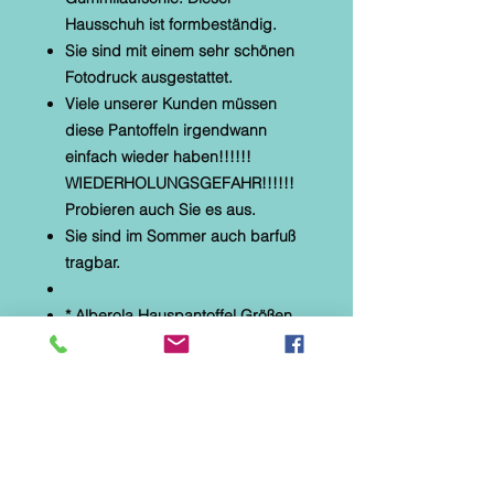
Hausschuh ist formbeständig.
Sie sind mit einem sehr schönen
Fotodruck ausgestattet.
Viele unserer Kunden müssen
diese Pantoffeln irgendwann
einfach wieder haben!!!!!!
WIEDERHOLUNGSGEFAHR!!!!!!
Probieren auch Sie es aus.
Sie sind im Sommer auch barfuß
tragbar.
* Alberola Hauspantoffel Größen
36 bis 41 auswählbar
* textiles Material mit Microtec
* helle, flexible Gummilaufsohle
* Naturformfußbett
* Druck: Hund mit Schal,
Pudelmütze und und