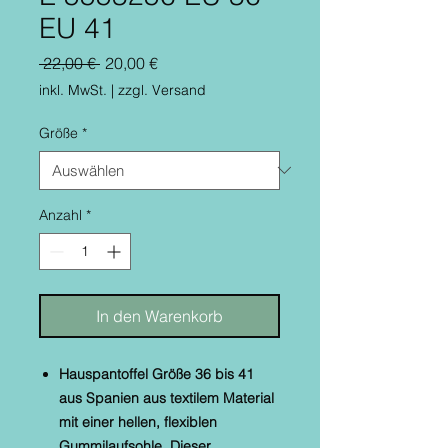
EU 41
Standardpreis
Sale-
 22,00 € 
20,00 €
Preis
inkl. MwSt.
|
zzgl. Versand
Größe
*
Anzahl
*
In den Warenkorb
Hauspantoffel Größe 36 bis 41
aus Spanien aus textilem Material
mit einer hellen, flexiblen
Gummilaufsohle. Dieser