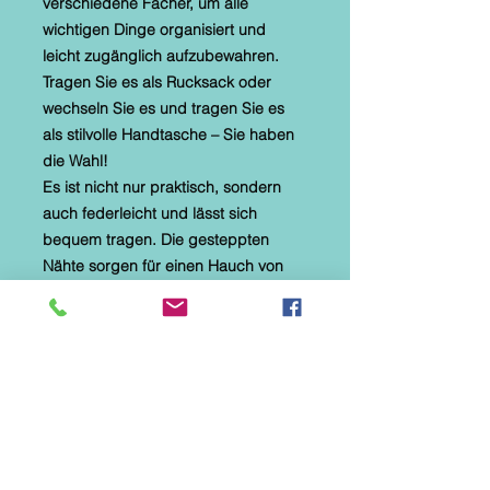
verschiedene Fächer, um alle
wichtigen Dinge organisiert und
leicht zugänglich aufzubewahren.
Tragen Sie es als Rucksack oder
wechseln Sie es und tragen Sie es
als stilvolle Handtasche – Sie haben
die Wahl!
Es ist nicht nur praktisch, sondern
auch federleicht und lässt sich
bequem tragen. Die gesteppten
Nähte sorgen für einen Hauch von
Eleganz, während die zwei
Reißverschlusstaschen vorne und
eine hinten für zusätzliche Sicherheit
und Funktionalität sorgen. Und
vergessen wir nicht die Beige Farbe,
mit der Sie sich mit Sicherheit von
der Masse abheben. Komplettiert mit
dem Refresh-Logo auf der