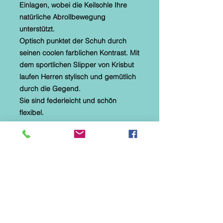
Einlagen, wobei die Keilsohle Ihre
natürliche Abrollbewegung
unterstützt.
Optisch punktet der Schuh durch
seinen coolen farblichen Kontrast. Mit
dem sportlichen Slipper von Krisbut
laufen Herren stylisch und gemütlich
durch die Gegend.
Sie sind federleicht und schön
flexibel.
Marke: Krisbut
Hersteller-Artikelnummer: 5460A-
9-1
Farbbezeichnung: Taupe
Absatzhöhe: 2 cm
Absatzform: flach
Obermaterial: Echt Leder