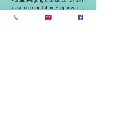
Abrollbewegung unterstützt. Mit dem
blauen sommerlichem Slipper von
Krisbut laufen Herren stylisch und
gemütlich durch die Gegend.Sie sind
federleicht und schön flexibel. Marke:
Krisbut Hersteller-Artikelnummer:
5396-2-1 Farbbezeichnung: blau
Absatzhöhe: 2 cm Absatzform: flach
Obermaterial: Echt Leder
Innenmaterial: Leder Decksohle:
Leder (herausnehmbar) Laufsohle:
Gummi
Haidaer Weg 6