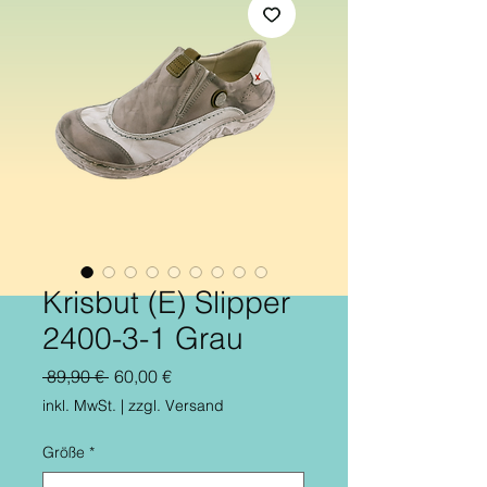
Krisbut (E) Slipper
2400-3-1 Grau
Standardpreis
Sale-
 89,90 € 
60,00 €
Preis
inkl. MwSt.
|
zzgl. Versand
Größe
*