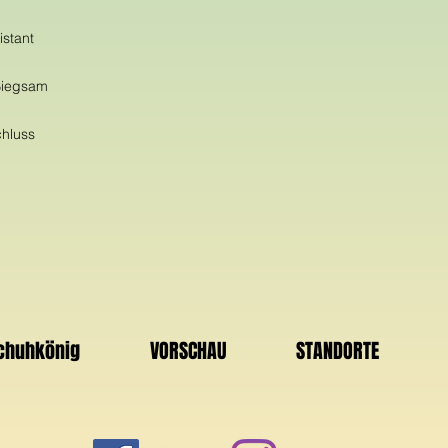
istant
 Biegsam
chluss
Schuhkönig
VORSCHAU
STANDORTE