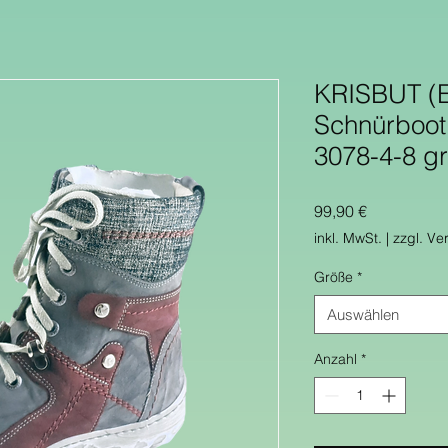
KRISBUT (E
Schnürboot
3078-4-8 g
Preis
99,90 €
inkl. MwSt.
|
zzgl. Ve
Größe
*
Auswählen
Anzahl
*