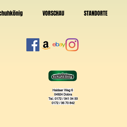
Schuhkönig
VORSCHAU
STANDORTE
Haidaer Weg 6
04924 Dobra
Tel.: 0172 / 341 34 33
0172 / 36 70 842