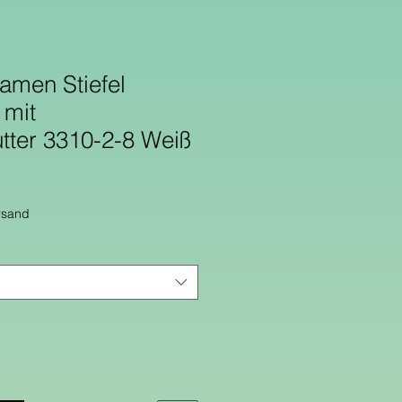
men Stiefel
 mit
tter 3310-2-8 Weiß
rsand