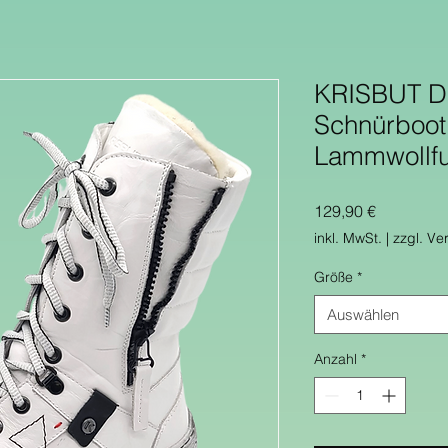
KRISBUT Da
Schnürboot
Lammwollfu
Preis
129,90 €
inkl. MwSt.
|
zzgl. Ve
Größe
*
Auswählen
Anzahl
*